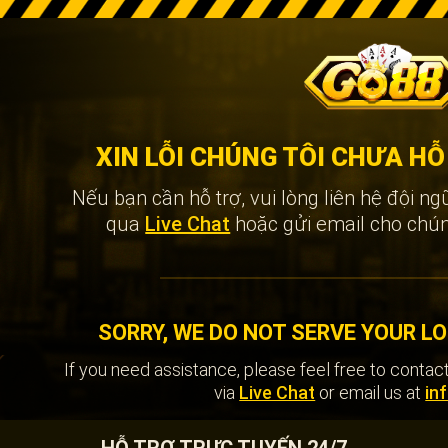
XIN LỖI CHÚNG TÔI CHƯA H
Nếu bạn cần hỗ trợ, vui lòng liên hệ đội 
qua
Live Chat
hoặc gửi email cho chúng
SORRY, WE DO NOT SERVE YOUR L
If you need assistance, please feel free to contac
via
Live Chat
or email us at
in
HỖ TRỢ TRỰC TUYẾN 24/7