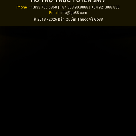
Phone:
+1.833.766.6868
|
+84.388.90.8888
|
+84.921.888.888
Email:
info@go88.com
© 2018 - 2026 Bản Quyền Thuộc Về Go88