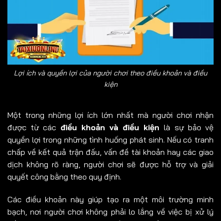
Lợi ích và quyền lợi của người chơi theo điều khoản và điều
kiện
Một trong những lợi ích lớn nhất mà người chơi nhận
được từ các
điều khoản và điều kiện
là sự bảo vệ
quyền lợi trong những tình huống phát sinh. Nếu có tranh
chấp về kết quả trận đấu, vấn đề tài khoản hay các giao
dịch không rõ ràng, người chơi sẽ được hỗ trợ và giải
quyết công bằng theo quy định.
Các điều khoản này giúp tạo ra một môi trường minh
bạch, nơi người chơi không phải lo lắng về việc bị xử lý