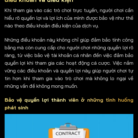
Khi tham gia vào các trò chơi trực tuyến, người chơi cần
hiểu rõ quyền lợi và lợi ích của mình được bảo vệ như thế
nào theo điều khoản điều kiện của dịch vụ.
Những điều khoản này không chỉ giúp đảm bảo tính công
bằng mà còn cung cấp cho người chơi những quyền lợi rõ
ràng, từ việc bảo vệ tài khoản cá nhân đến việc đảm bảo
quyền lợi khi tham gia các hoạt động cá cược. Việc nắm
vững các điều khoản và quyền lợi này giúp người chơi tự
tin hơn khi tham gia vào trò chơi mà không lo ngại về
những vấn đề không mong muốn.
Bảo vệ quyền lợi thành viên ở những tình huống
phát sinh