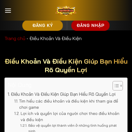
Bỏ
qua
nội
dung
ĐĂNG KÝ
ĐĂNG NHẬP
Trang chủ
-
Điều Khoản Và Điều Kiện
Điều Khoản Và Điều Kiện Giúp Bạn Hiểu
Rõ Quyền Lợi
Nội Dung
Điều Khoản Và Điều Kiện Giúp Bạn Hiểu Rõ Quyền Lợi
Tìm hiểu các điều khoản và điều kiện khi tham gia để
chơi game
Lợi ích và quyền lợi của người chơi theo điều khoản
và điều kiện
Bảo vệ quyền lợi thành viên ở những tình huống phát
sinh