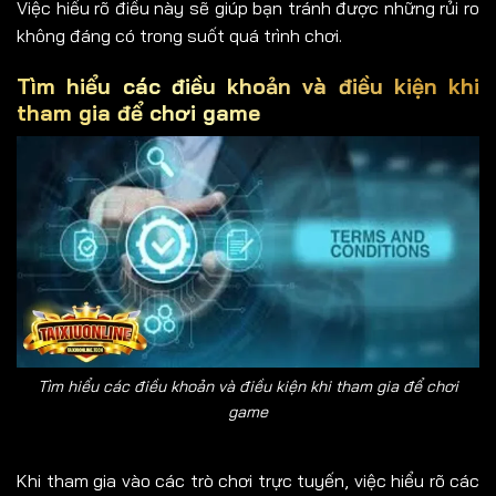
Việc hiểu rõ điều này sẽ giúp bạn tránh được những rủi ro
không đáng có trong suốt quá trình chơi.
Tìm hiểu các điều khoản và điều kiện khi
tham gia để chơi game
Tìm hiểu các điều khoản và điều kiện khi tham gia để chơi
game
Khi tham gia vào các trò chơi trực tuyến, việc hiểu rõ các