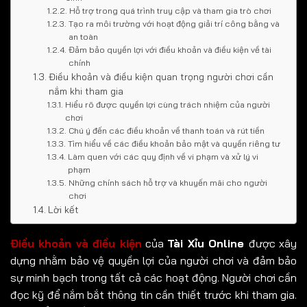
Hỗ trợ trong quá trình truy cập và tham gia trò chơi
Tạo ra môi trường với hoạt động giải trí công bằng và
an toàn
Đảm bảo quyền lợi với điều khoản và điều kiện về tài
chính
Điều khoản và điều kiện quan trọng người chơi cần
nắm khi tham gia
Hiểu rõ được quyền lợi cùng trách nhiệm của người
chơi
Chú ý đến các điều khoản về thanh toán và rút tiền
Tìm hiểu về các điều khoản bảo mật và quyền riêng tư
Làm quen với các quy định về vi phạm và xử lý vi
phạm
Những chính sách hỗ trợ và khuyến mãi cho người
chơi
Lời kết
Điều khoản và điều kiện
của
Tài Xỉu Online
được xây
dựng nhằm bảo vệ quyền lợi của người chơi và đảm bảo
sự minh bạch trong tất cả các hoạt động. Người chơi cần
đọc kỹ để nắm bắt thông tin cần thiết trước khi tham gia.