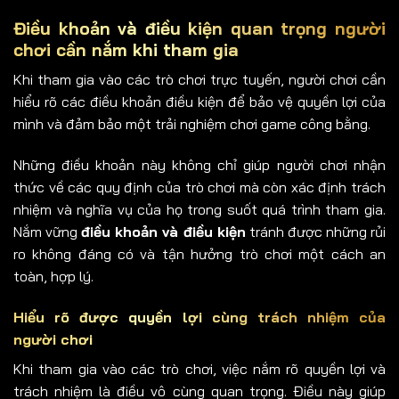
Điều khoản và điều kiện quan trọng người
chơi cần nắm khi tham gia
Khi tham gia vào các trò chơi trực tuyến, người chơi cần
hiểu rõ các điều khoản điều kiện để bảo vệ quyền lợi của
mình và đảm bảo một trải nghiệm chơi game công bằng.
Những điều khoản này không chỉ giúp người chơi nhận
thức về các quy định của trò chơi mà còn xác định trách
nhiệm và nghĩa vụ của họ trong suốt quá trình tham gia.
Nắm vững
điều khoản và điều kiện
tránh được những rủi
ro không đáng có và tận hưởng trò chơi một cách an
toàn, hợp lý.
Hiểu rõ được quyền lợi cùng trách nhiệm của
người chơi
Khi tham gia vào các trò chơi, việc nắm rõ quyền lợi và
trách nhiệm là điều vô cùng quan trọng. Điều này giúp