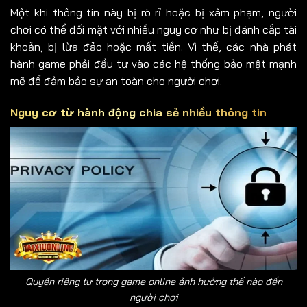
Một khi thông tin này bị rò rỉ hoặc bị xâm phạm, người
chơi có thể đối mặt với nhiều nguy cơ như bị đánh cắp tài
khoản, bị lừa đảo hoặc mất tiền. Vì thế, các nhà phát
hành game phải đầu tư vào các hệ thống bảo mật mạnh
mẽ để đảm bảo sự an toàn cho người chơi.
Nguy cơ từ hành động chia sẻ nhiều thông tin
Quyền riêng tư trong game online ảnh hưởng thế nào đến
người chơi