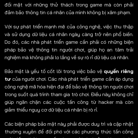
đối mặt với những thử thách trong game mà còn phải
đảm bảo thông tin cá nhân của mình không bị xâm phạm.
Với sự phát triển mạnh mẽ của công nghệ, việc thu thập
và sử dụng dữ liệu cá nhân ngày càng trở nên phổ biến.
Do đó, các nhà phát triển game cần phải có những biện
pháp bảo vệ thông tin người chơi, giúp họ an tâm trải
nghiệm mà không phải lo lắng về sự rò rỉ dữ liệu cá nhân.
Bảo mật là yếu tố cốt lõi trong việc bảo vệ
quyền riêng
tư
của người chơi. Các nhà phát triển game cần áp dụng
công nghệ mã hóa hiện đại để bảo vệ thông tin người chơi
trong suốt quá trình tham gia trò chơi. Điều này không chỉ
giúp ngăn chặn các cuộc tấn công từ hacker mà còn
giảm thiểu nguy cơ dữ liệu cá nhân bị rò rỉ.
Các biện pháp bảo mật này phải được duy trì và cập nhật
thường xuyên để đối phó với các phương thức tấn công