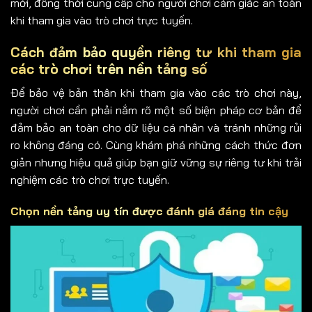
mới, đồng thời cung cấp cho người chơi cảm giác an toàn
khi tham gia vào trò chơi trực tuyến.
Cách đảm bảo quyền riêng tư khi tham gia
các trò chơi trên nền tảng số
Để bảo vệ bản thân khi tham gia vào các trò chơi này,
người chơi cần phải nắm rõ một số biện pháp cơ bản để
đảm bảo an toàn cho dữ liệu cá nhân và tránh những rủi
ro không đáng có. Cùng khám phá những cách thức đơn
giản nhưng hiệu quả giúp bạn giữ vững sự riêng tư khi trải
nghiệm các trò chơi trực tuyến.
Chọn nền tảng uy tín được đánh giá đáng tin cậy