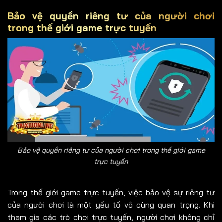
Bảo vệ quyền riêng tư của người chơi
trong thế giới game trực tuyến
Bảo vệ quyền riêng tư của người chơi trong thế giới game
trực tuyến
Trong thế giới game trực tuyến, việc bảo vệ sự riêng tư
của người chơi là một yếu tố vô cùng quan trọng. Khi
tham gia các trò chơi trực tuyến, người chơi không chỉ