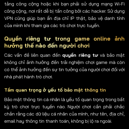
tảng công cộng hoặc khi bạn phải sử dụng mạng Wi-Fi
công cộng, nơi rất dễ bị tấn công bởi các hacker. Sử dụng
VPN cũng giúp bạn ẩn địa chỉ IP thật, bảo vệ danh tính
của mình khi tham gia các trò chơi trực tuyến.
Quyền riêng tư trong game online ảnh
hưởng thế nào đến người chơi
Các vấn đề liên quan đến
quyền riêng tư
và bảo mật
không chỉ ảnh hưởng đến trải nghiệm chơi game mà còn
có thể ảnh hưởng đến sự tin tưởng của người chơi đối với
nhà phát hành trò chơi.
Tầm quan trọng ở yếu tố bảo mật thông tin
Bảo mật thông tin cá nhân là yếu tố quan trọng trong bất
kỳ trò chơi trực tuyến nào. Người chơi cần phải chắc
chắn rằng các dữ liệu cá nhân của mình, như tên, địa chỉ,
email hay thông tin thanh toán, không bị lộ ra ngoài.