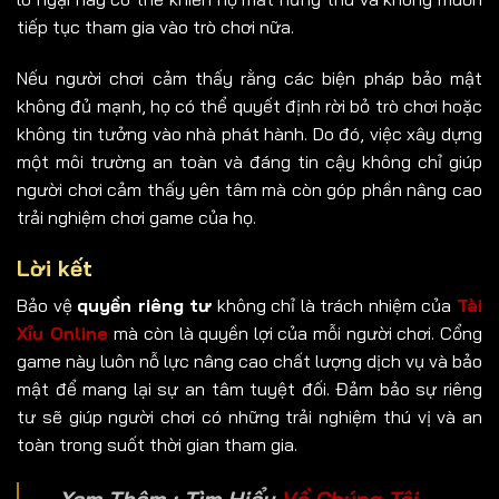
tiếp tục tham gia vào trò chơi nữa.
Nếu người chơi cảm thấy rằng các biện pháp bảo mật
không đủ mạnh, họ có thể quyết định rời bỏ trò chơi hoặc
không tin tưởng vào nhà phát hành. Do đó, việc xây dựng
một môi trường an toàn và đáng tin cậy không chỉ giúp
người chơi cảm thấy yên tâm mà còn góp phần nâng cao
trải nghiệm chơi game của họ.
Lời kết
Bảo vệ
quyền riêng tư
không chỉ là trách nhiệm của
Tài
Xỉu Online
mà còn là quyền lợi của mỗi người chơi. Cổng
game này luôn nỗ lực nâng cao chất lượng dịch vụ và bảo
mật để mang lại sự an tâm tuyệt đối. Đảm bảo sự riêng
tư sẽ giúp người chơi có những trải nghiệm thú vị và an
toàn trong suốt thời gian tham gia.
Xem Thêm : Tìm Hiểu
Về Chúng Tôi