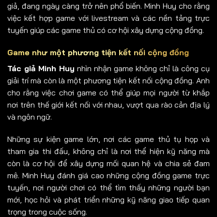
giả, đang ngày càng trở nên phổ biến. Minh Huy cho rằng
việc kết hợp game với livestream và các nền tảng trực
tuyến giúp các game thủ có cơ hội xây dựng cộng đồng.
Game như một phương tiện kết nối cộng đồng
Tác giả Minh Huy
nhìn nhận game không chỉ là công cụ
giải trí mà còn là một phương tiện kết nối cộng đồng. Anh
cho rằng việc chơi game có thể giúp mọi người từ khắp
nơi trên thế giới kết nối với nhau, vượt qua rào cản địa lý
và ngôn ngữ.
Những sự kiện game lớn, nơi các game thủ tụ họp và
tham gia thi đấu, không chỉ là nơi thể hiện kỹ năng mà
còn là cơ hội để xây dựng mối quan hệ và chia sẻ đam
mê. Minh Huy đánh giá cao những cộng đồng game trực
tuyến, nơi người chơi có thể tìm thấy những người bạn
mới, học hỏi và phát triển những kỹ năng giao tiếp quan
trọng trong cuộc sống.