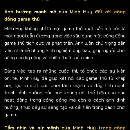
Ảnh hưởng mạnh mẽ của Minh Huy đối với cộng
đồng game thủ
Minh Huy không chỉ là một game thủ xuất sắc mà còn là
một người dẫn đường trong việc xây dựng một cộng đồng
game thủ tích cực và phát triển. Anh luôn chú trọng đến
việc chia sẻ những kinh nghiệm quý báu, giúp người chơi
nâng cao kỹ năng và chiến thuật của mình.
Bằng việc tạo ra những cuộc thi, tổ chức các sự kiện
online, Minh Huy đã giúp kết nối các game thủ từ khắp
nơi, tạo ra một sân chơi lành mạnh và đầy tính cạnh
tranh. Ảnh hưởng của anh không chỉ thể hiện qua các
hoạt động trong cộng đồng mà còn ở cách anh định
hướng, thúc đẩy sự sáng tạo và cải tiến trong cách chơi
game.
Tầm nhìn và sứ mệnh của Minh Huy trong cộng