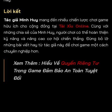
Lời kết
Tác giả Minh Huy
mang đến nhiều chiến lược chơi game
hữu ích cho cộng đồng tại
Tài Xỉu Online
. Cùng với
những chia sẻ của Minh Huy, người chơi có thể hoàn thiện
kỹ năng và nâng cao cơ hội chiến thắng. Đừng bỏ lỡ
những bài viết hay từ tác giả này để chơi game một cách
chuyên nghiệp hơn.
Xem Thêm : Hiểu Về
Quyền Riêng Tư
Trong Game Đảm Bảo An Toàn Tuyệt
Đối