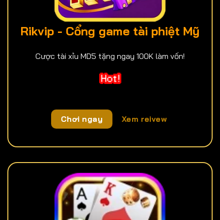
Rikvip - Cổng game tài phiệt Mỹ
Cược tài xỉu MD5 tặng ngay 100K làm vốn!
Chơi ngay
Xem reivew