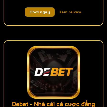
Chơi ngay
Xem reivew
Debet - Nhà cái cá cược đẳng