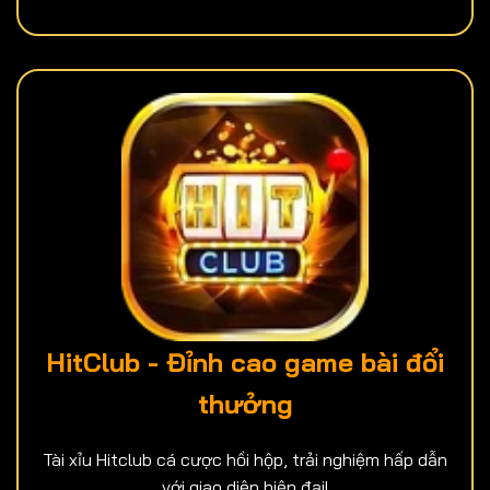
HitClub - Đỉnh cao game bài đổi
thưởng
Tài xỉu Hitclub cá cược hồi hộp, trải nghiệm hấp dẫn
với giao diện hiện đại!