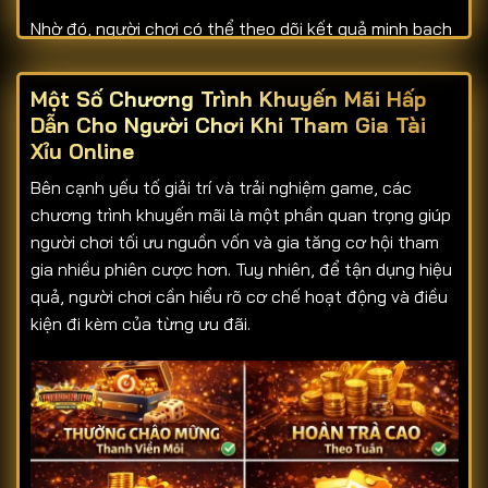
Nhờ đó, người chơi có thể theo dõi kết quả minh bạch
và đưa ra quyết định hợp lý hơn.
Một Số Chương Trình Khuyến Mãi Hấp
Dẫn Cho Người Chơi Khi Tham Gia Tài
Xỉu Online
Bên cạnh yếu tố giải trí và trải nghiệm game, các
chương trình khuyến mãi là một phần quan trọng giúp
người chơi tối ưu nguồn vốn và gia tăng cơ hội tham
gia nhiều phiên cược hơn. Tuy nhiên, để tận dụng hiệu
quả, người chơi cần hiểu rõ cơ chế hoạt động và điều
kiện đi kèm của từng ưu đãi.