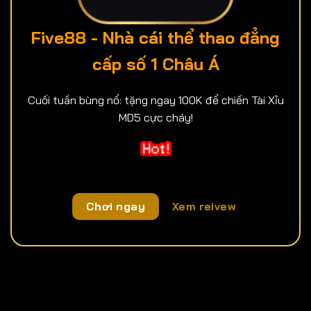
Five88 - Nhà cái thể thao đẳng
cấp số 1 Châu Á
Cuối tuần bùng nổ: tặng ngay 100K để chiến Tài Xỉu
MD5 cực cháy!
Chơi ngay
Xem reivew