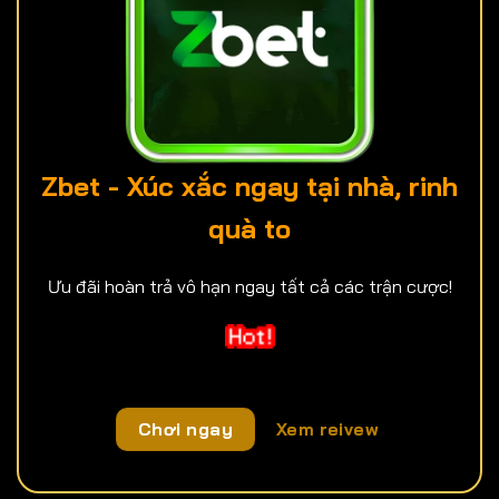
Zbet - Xúc xắc ngay tại nhà, rinh
quà to
Ưu đãi hoàn trả vô hạn ngay tất cả các trận cược!
Chơi ngay
Xem reivew