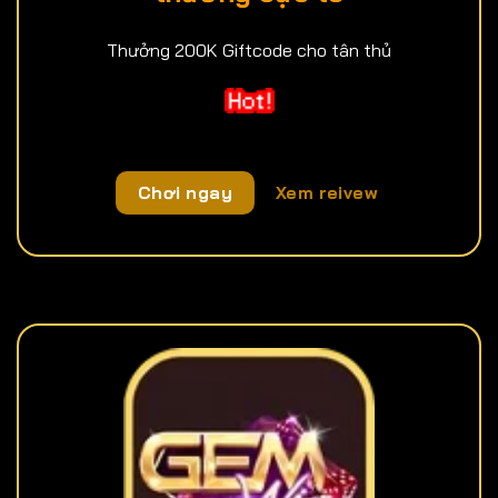
Thưởng 200K Giftcode cho tân thủ
Chơi ngay
Xem reivew