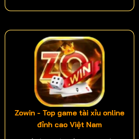
Zowin - Top game tài xỉu online
đỉnh cao Việt Nam