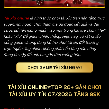
Tài xỉu online
là hình thức chơi tài xỉu trên nền tảng trực
tuyến, nơi người chơi tham gia dự đoán kết quả và đặt
cược số tiền mong muốn vào một trong hai lựa chọn: “Tài”
hoặc “Xỉu” để giành chiến thắng. Hiện nay, có rất nhiều
cổng game và ứng dụng hỗ trợ chơi tài xỉu đổi thưởng
trực tuyến. Tuy nhiên, không phải nền tảng nào cũng
đáng tin cậy để anh em yên tâm xuống tiền.
CHƠI GAME TÀI XỈU NGAY!
TÀI XỈU ONLINE⭐TOP 20+ SÂN CHƠI
TÀI XỈU UY TÍN 07/2026 TẶNG 99K