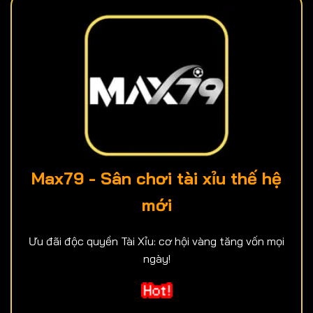
Max79 - Sân chơi tài xỉu thế hệ
mới
Ưu đãi độc quyền Tài Xỉu: cơ hội vàng tăng vốn mọi
ngày!