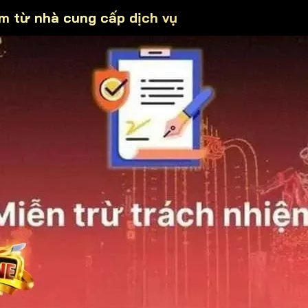
ệm từ nhà cung cấp dịch vụ