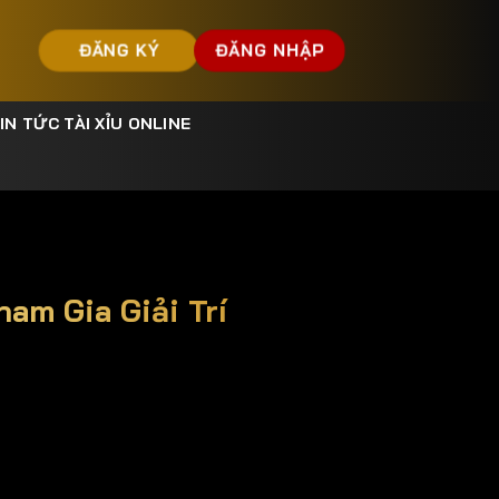
ĐĂNG KÝ
ĐĂNG NHẬP
IN TỨC TÀI XỈU ONLINE
am Gia Giải Trí