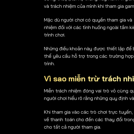
và trách nhiệm của mình khi tham gia gam
Mặc dù người chơi có quyền tham gia và 
nhiệm đối với các tình huống ngoài tầm k
trình chơi.
Những điều khoản này được thiết lập để b
thể yêu cầu hỗ trợ trong các trường hợp
trình.
Vì sao miễn trừ trách nh
Miễn trách nhiệm đóng vai trò vô cùng q
người chơi hiểu rõ rằng những quy định và
Khi tham gia vào các trò chơi trực tuyến
về thanh toán cho đến các thay đổi tron
cho tất cả người tham gia.