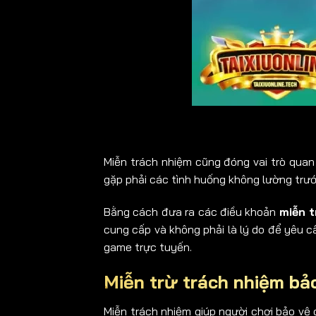
Miễn trách nhiệm cũng đóng vai trò quan 
gặp phải các tình huống không lường trướ
Bằng cách đưa ra các điều khoản
miễn t
cung cấp và không phải là lý do để yêu c
game trực tuyến.
Miễn trừ trách nhiệm bả
Miễn trách nhiệm giúp người chơi bảo vệ 