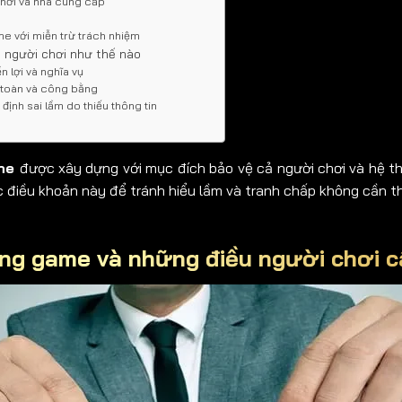
chơi và nhà cung cấp
e với miễn trừ trách nhiệm
i người chơi như thế nào
 lợi và nghĩa vụ
 toàn và công bằng
ịnh sai lầm do thiếu thông tin
ine
được xây dựng với mục đích bảo vệ cả người chơi và hệ t
iều khoản này để tránh hiểu lầm và tranh chấp không cần thiế
ong game và những điều người chơi c