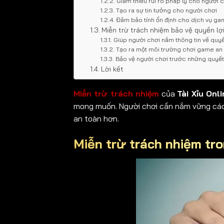
Giảm thiểu rủi ro pháp lý cho người 
Tạo ra sự tin tưởng cho người chơi
Đảm bảo tính ổn định cho dịch vụ gam
Miễn trừ trách nhiệm bảo vệ quyền lợ
Giúp người chơi nắm thông tin về quyền
Tạo ra một môi trường chơi game an
Bảo vệ người chơi trước những quyết đ
Lời kết
Miễn trừ trách nhiệm
của
Tài Xỉu Onl
mong muốn. Người chơi cần nắm vững các đ
an toàn hơn.
Miễn trừ trách nhiệm tr