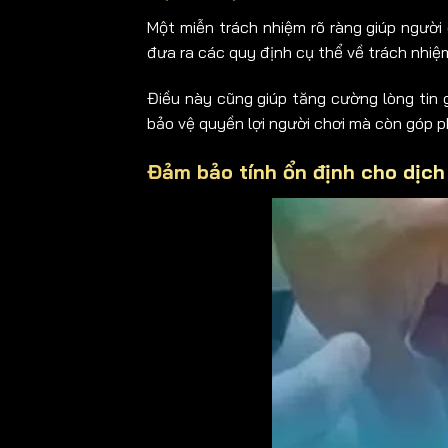
Một miễn trách nhiệm rõ ràng giúp người
đưa ra các quy định cụ thể về trách nhiệ
Điều này cũng giúp tăng cường lòng tin 
bảo vệ quyền lợi người chơi mà còn góp p
Đảm bảo tính ổn định cho dịch