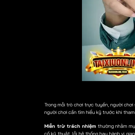
Trong mỗi trò chơi trực tuyến, người chơ
người chơi cần tìm hiểu kỹ trước khi tha
Miễn trừ trách nhiệm
thường nhằm mục 
cố kỹ thuật, lỗi hệ thống hay hành vi gia