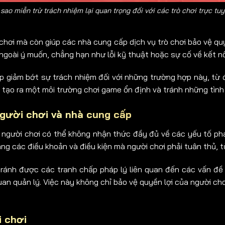
 sao miễn trừ trách nhiệm lại quan trọng đối với các trò chơi trực tu
chơi mà còn giúp các nhà cung cấp dịch vụ trò chơi bảo vệ quy
ngoài ý muốn, chẳng hạn như lỗi kỹ thuật hoặc sự cố về kết nố
p giảm bớt sự trách nhiệm đối với những trường hợp này, từ 
tạo ra một môi trường chơi game ổn định và tránh những tình
 người chơi và nhà cung cấp
n, người chơi có thể không nhận thức đầy đủ về các yếu tố ph
ràng các điều khoản và điều kiện mà người chơi phải tuân thủ, t
tránh được các tranh chấp pháp lý liên quan đến các vấn đề
an quản lý. Việc này không chỉ bảo vệ quyền lợi của người c
i chơi