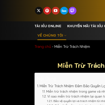
Bỏ
qua
nội
dung
TÀI XỈU ONLINE
KHUYẾN MÃI TÀI XỈU
VỀ CHÚNG TÔI
Trang chủ
-
Miễn Trừ Trách Nhiệm
Miễn Trừ Trách
Nội Dung
Miễn Trừ Trách Nhiệm Đảm Bảo Quyền Lợi 
Miễn trừ trách nhiệm trong game và nh
Vì sao miễn trừ trách nhiệm lại quan t
Bảo vệ quyền lợi và trách nhiệm từ nh