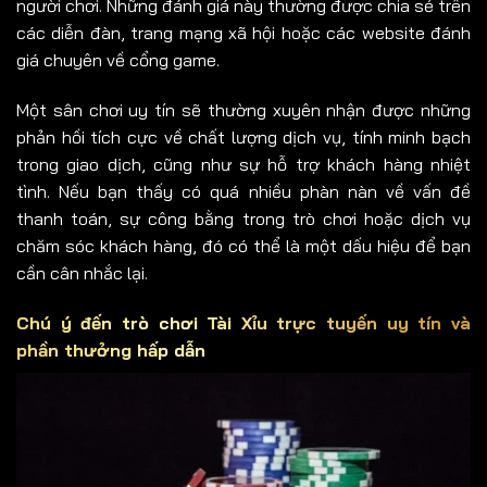
người chơi. Những đánh giá này thường được chia sẻ trên
các diễn đàn, trang mạng xã hội hoặc các website đánh
giá chuyên về cổng game.
Một sân chơi uy tín sẽ thường xuyên nhận được những
phản hồi tích cực về chất lượng dịch vụ, tính minh bạch
trong giao dịch, cũng như sự hỗ trợ khách hàng nhiệt
tình. Nếu bạn thấy có quá nhiều phàn nàn về vấn đề
thanh toán, sự công bằng trong trò chơi hoặc dịch vụ
chăm sóc khách hàng, đó có thể là một dấu hiệu để bạn
cần cân nhắc lại.
Chú ý đến trò chơi Tài Xỉu trực tuyến uy tín và
phần thưởng hấp dẫn