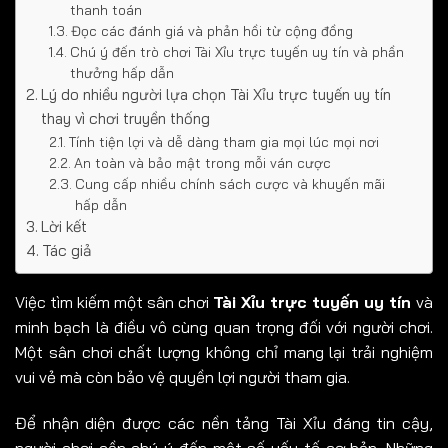
thanh toán
Đọc các đánh giá và phản hồi từ cộng đồng
Chú ý đến trò chơi Tài Xỉu trực tuyến uy tín và phần
thưởng hấp dẫn
Lý do nhiều người lựa chọn Tài Xỉu trực tuyến uy tín
thay vì chơi truyền thống
Tính tiện lợi và dễ dàng tham gia mọi lúc mọi nơi
An toàn và bảo mật trong mỗi ván cược
Cung cấp nhiều chính sách cược và khuyến mãi
hấp dẫn
Lời kết
Tác giả
Việc tìm kiếm một sân chơi
Tài Xỉu trực tuyến uy tín
và
minh bạch là điều vô cùng quan trọng đối với người chơi.
Một sân chơi chất lượng không chỉ mang lại trải nghiệm
vui vẻ mà còn bảo vệ quyền lợi người tham gia.
Để nhận diện được các nền tảng Tài Xỉu đáng tin cậy,
người chơi cần chú ý đến một số yếu tố cơ bản. Những