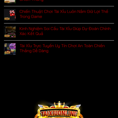
Chiến Thuật Chơi Tài Xỉu Luôn Nắm Giữ Lợi Thế
Trong Game
Kinh Nghiệm Soi Cầu Tài Xỉu Giúp Dự Đoán Chính
Xác Kết Quả
Tài Xỉu Trực Tuyến Uy Tín Chơi An Toàn Chiến
Thắng Dễ Dàng