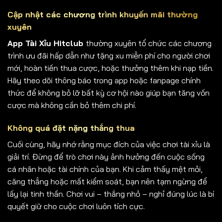
Cập nhật các chương trình khuyến mãi thường
xuyên
App Tài Xỉu Hitclub
thường xuyên tổ chức các chương
trình ưu đãi hấp dẫn như tặng xu miễn phí cho người chơi
mới, hoàn tiền thua cược, hoặc thưởng thêm khi nạp tiền.
Hãy theo dõi thông báo trong app hoặc fanpage chính
thức để không bỏ lỡ bất kỳ cơ hội nào giúp bạn tăng vốn
cược mà không cần bỏ thêm chi phí.
Không quá đặt nặng thắng thua
Cuối cùng, hãy nhớ rằng mục đích của việc chơi tài xỉu là
giải trí. Đừng để trò chơi này ảnh hưởng đến cuộc sống
cá nhân hoặc tài chính của bạn. Khi cảm thấy mệt mỏi,
căng thẳng hoặc mất kiểm soát, bạn nên tạm ngừng để
lấy lại tinh thần. Chơi vui – thắng nhỏ – nghỉ đúng lúc là bí
quyết giữ cho cuộc chơi luôn tích cực.