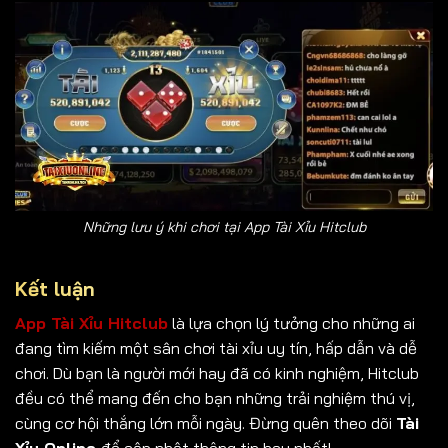
Những lưu ý khi chơi tại App Tài Xỉu Hitclub
Kết luận
App Tài Xỉu Hitclub
là lựa chọn lý tưởng cho những ai
đang tìm kiếm một sân chơi tài xỉu uy tín, hấp dẫn và dễ
chơi. Dù bạn là người mới hay đã có kinh nghiệm, Hitclub
đều có thể mang đến cho bạn những trải nghiệm thú vị,
cùng cơ hội thắng lớn mỗi ngày. Đừng quên theo dõi
Tài
Xỉu Online
để cập nhật thông tin hay nhất!