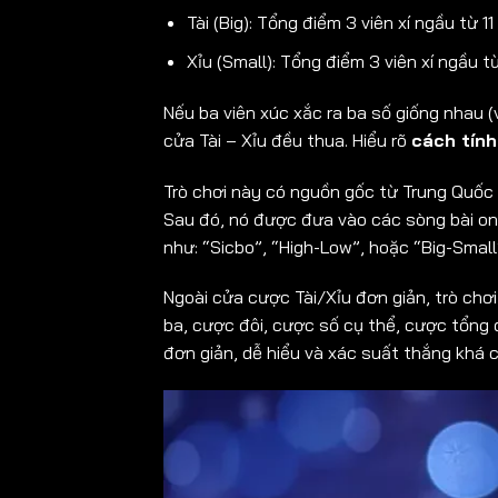
Tài (Big): Tổng điểm 3 viên xí ngầu từ 11
Xỉu (Small): Tổng điểm 3 viên xí ngầu t
Nếu ba viên xúc xắc ra ba số giống nhau (ví
cửa Tài – Xỉu đều thua. Hiểu rõ
cách tính 
Trò chơi này có nguồn gốc từ Trung Quốc v
Sau đó, nó được đưa vào các sòng bài onl
như: “Sicbo”, “High-Low”, hoặc “Big-Small
Ngoài cửa cược Tài/Xỉu đơn giản, trò ch
ba, cược đôi, cược số cụ thể, cược tổng 
đơn giản, dễ hiểu và xác suất thắng khá 