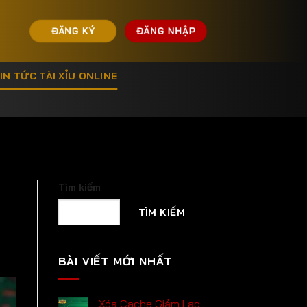
ĐĂNG KÝ
ĐĂNG NHẬP
IN TỨC TÀI XỈU ONLINE
Tìm kiếm
TÌM KIẾM
BÀI VIẾT MỚI NHẤT
Xóa Cache Giảm Lag