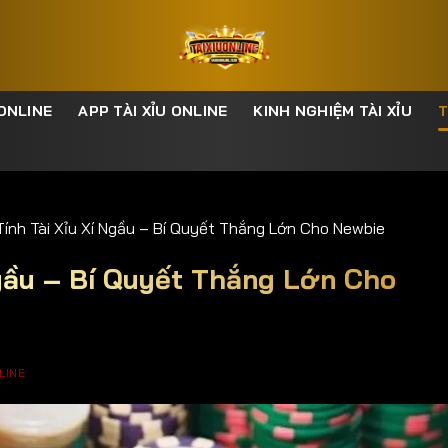
 ONLINE
APP TÀI XỈU ONLINE
KINH NGHIỆM TÀI XỈU
T
ính Tài Xỉu Xí Ngầu – Bí Quyết Thắng Lớn Cho Newbie
Ngầu – Bí Quyết Thắng Lớn Cho
LINE