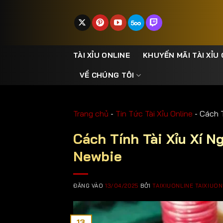
Bỏ
qua
nội
dung
TÀI XỈU ONLINE
KHUYẾN MÃI TÀI XỈU
VỀ CHÚNG TÔI
Trang chủ
-
Tin Tức Tài Xỉu Online
-
Cách T
Cách Tính Tài Xỉu Xí 
Newbie
ĐĂNG VÀO
13/04/2025
BỞI
TAIXIUONLINE TAIXIUON
13