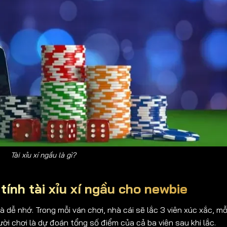
Tài xỉu xí ngầu là gì?
tính tài xỉu xí ngầu cho newbie
à dễ nhớ. Trong mỗi ván chơi, nhà cái sẽ lắc 3 viên xúc xắc, mỗ
gười chơi là dự đoán tổng số điểm của cả ba viên sau khi lắc.