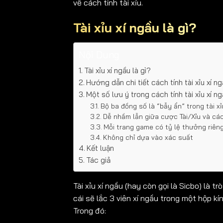
về cách tính tài xỉu.
Tài xỉu xí ngầu là gì?
Nội Dung
Tài xỉu xí ngầu là gì?
Hướng dẫn chi tiết cách tính tài xỉu xí 
Một số lưu ý trong cách tính tài xỉu xí n
Bộ ba đồng số là “bẫy ẩn” trong tài xỉ
Dễ nhầm lẫn giữa cược Tài/Xỉu và cá
Mỗi trang game có tỷ lệ thưởng riên
Không chỉ dựa vào xác suất
Kết luận
Tác giả
Tài xỉu xí ngầu (hay còn gọi là Sicbo) là 
cái sẽ lắc 3 viên xí ngầu trong một hộp k
Trong đó: