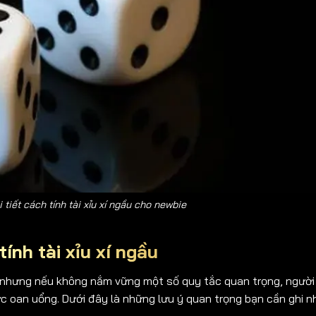
tiết cách tính tài xỉu xí ngầu cho newbie
ính tài xỉu xí ngầu
 nhưng nếu không nắm vững một số quy tắc quan trọng, người
c oan uổng. Dưới đây là những lưu ý quan trọng bạn cần ghi n