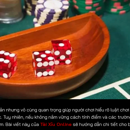
ản nhưng vô cùng quan trọng giúp người chơi hiểu rõ luật chơi
c. Tuy nhiên, nếu không nắm vững cách tính điểm và các trườn
ầm. Bài viết này của
Tài Xỉu Online
sẽ hướng dẫn chi tiết cho 