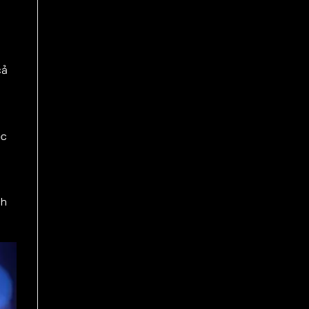
cả
ộc
nh