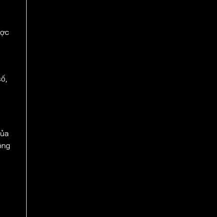
ược
số,
của
ông