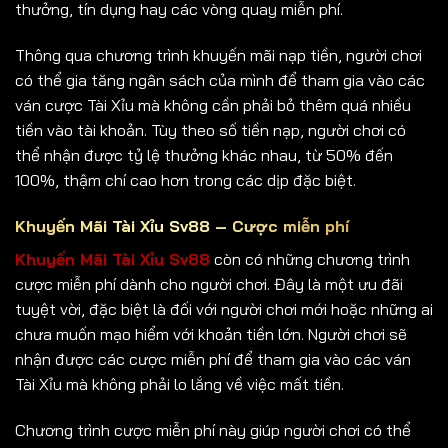
thưởng, tín dụng hay các vòng quay miễn phí.
Thông qua chương trình khuyến mãi nạp tiền, người chơi
có thể gia tăng ngân sách của mình để tham gia vào các
ván cược Tài Xỉu mà không cần phải bỏ thêm quá nhiều
tiền vào tài khoản. Tùy theo số tiền nạp, người chơi có
thể nhận được tỷ lệ thưởng khác nhau, từ 50% đến
100%, thậm chí cao hơn trong các dịp đặc biệt.
Khuyến Mãi Tài Xỉu Sv88 – Cược miễn phí
Khuyến Mãi Tài Xỉu Sv88
còn có những chương trình
cược miễn phí dành cho người chơi. Đây là một ưu đãi
tuyệt vời, đặc biệt là đối với người chơi mới hoặc những ai
chưa muốn mạo hiểm với khoản tiền lớn. Người chơi sẽ
nhận được các cược miễn phí để tham gia vào các ván
Tài Xỉu mà không phải lo lắng về việc mất tiền.
Chương trình cược miễn phí này giúp người chơi có thể