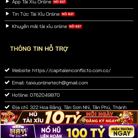
App Tài Xỉu Online
Tin Tức Tài Xỉu Online
Khuyến mãi tài xỉu online
THÔNG TIN HỖ TRỢ
Website: https://capitalenconflicto.com.co/
Email:
taixiuonlinetech@gmail.com
Hotline: 0762049870
Địa chỉ: 322 Hoa Bằng, Tân Sơn Nhì, Tân Phú, Thành
phố Hồ Chí Minh, Việt Nam