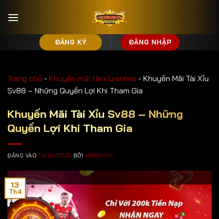
Bỏ
qua
nội
dung
ĐĂNG KÝ
ĐĂNG NHẬP
Trang chủ
-
Khuyến mãi tài xỉu online
-
Khuyến Mãi Tài Xỉu
Sv88 – Những Quyền Lợi Khi Tham Gia
Khuyến Mãi Tài Xỉu Sv88 – Những
Quyền Lợi Khi Tham Gia
ĐĂNG VÀO
13/04/2025
BỞI
MINH HUY
13
Th4