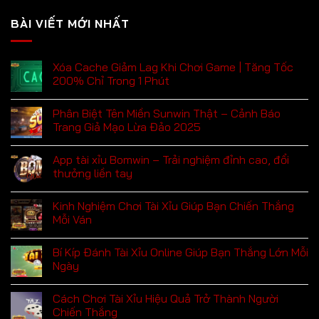
BÀI VIẾT MỚI NHẤT
Xóa Cache Giảm Lag Khi Chơi Game | Tăng Tốc
200% Chỉ Trong 1 Phút
Phân Biệt Tên Miền Sunwin Thật – Cảnh Báo
Trang Giả Mạo Lừa Đảo 2025
App tài xỉu Bomwin – Trải nghiệm đỉnh cao, đổi
thưởng liền tay
Kinh Nghiệm Chơi Tài Xỉu Giúp Bạn Chiến Thắng
Mỗi Ván
Bí Kíp Đánh Tài Xỉu Online Giúp Bạn Thắng Lớn Mỗi
Ngày
Cách Chơi Tài Xỉu Hiệu Quả Trở Thành Người
Chiến Thắng