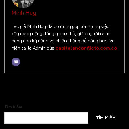
Minh Huy
Tác giả Minh Huy đã có đóng góp lớn trong việc
xây dựng cộng đồng game thủ, giúp người chơi
nâng cao kỹ năng và chiến thắng dễ dàng hơn. Và
hiện tại là Admin của
capitalenconflicto.com.co
Tìm kiếm
TÌM KIẾM