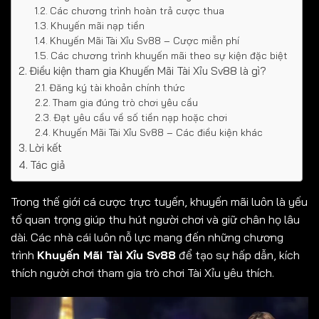
Các chương trình hoàn trả cược thua
Khuyến mãi nạp tiền
Khuyến Mãi Tài Xỉu Sv88 – Cược miễn phí
Các chương trình khuyến mãi theo sự kiện đặc biệt
Điều kiện tham gia Khuyến Mãi Tài Xỉu Sv88 là gì?
Đăng ký tài khoản chính thức
Tham gia đúng trò chơi yêu cầu
Đạt yêu cầu về số tiền nạp hoặc chơi
Khuyến Mãi Tài Xỉu Sv88 – Các điều kiện khác
Lời kết
Tác giả
Trong thế giới cá cược trực tuyến, khuyến mãi luôn là yếu
tố quan trọng giúp thu hút người chơi và giữ chân họ lâu
dài. Các nhà cái luôn nỗ lực mang đến những chương
trình
Khuyến Mãi Tài Xỉu Sv88
để tạo sự hấp dẫn, kích
thích người chơi tham gia trò chơi Tài Xỉu yêu thích.