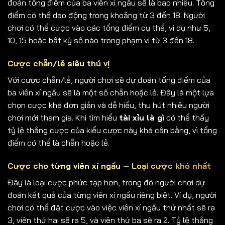
đoán tổng điểm của ba viên xí ngầu sẽ là bao nhiêu. Tổng
điểm có thể dao động trong khoảng từ 3 đến 18. Người
chơi có thể cược vào các tổng điểm cụ thể, ví dụ như 5,
10, 15 hoặc bất kỳ số nào trong phạm vi từ 3 đến 18.
Cược chẵn/lẻ siêu thú vị
Với cược chẵn/lẻ, người chơi sẽ dự đoán tổng điểm của
ba viên xí ngầu sẽ là một số chẵn hoặc lẻ. Đây là một lựa
chọn cược khá đơn giản và dễ hiểu, thu hút nhiều người
chơi mới tham gia. Khi tìm hiểu
tài xỉu là gì
có thể thấy
tỷ lệ thắng cược của kiểu cược này khá cân bằng, vì tổng
điểm có thể là chẵn hoặc lẻ.
Cược cho từng viên xí ngầu – Loại cược khó nhất
Đây là loại cược phức tạp hơn, trong đó người chơi dự
đoán kết quả của từng viên xí ngầu riêng biệt. Ví dụ, người
chơi có thể đặt cược vào việc viên xí ngầu thứ nhất sẽ ra
3, viên thứ hai sẽ ra 5, và viên thứ ba sẽ ra 2. Tỷ lệ thắng