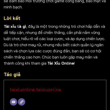
sẽ đảm bảo môi trường chơi game công bằng, bảo mật và
minh bạch.
Lời kết
Tài xỉu là gì
, đây là một trong những trò chơi hấp dẫn và
dễ tiếp cận, nhưng để chiến thắng, cần phải nắm vững
luật chơi, hiểu rõ về các loại cược, và áp dụng chiến lược.
Dù là trò chơi may rủi, nhưng nếu biết cách quản lý ngân
sách và chọn lựa các cược đúng đắn, bạn sẽ có cơ hội
chiến thắng cao hơn. Chúc bạn luôn gặp may mắn và
thành công khi tham gia
Tài Xỉu Online
!
Tác giả
taixiuonline taixiuonline