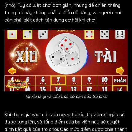
(nhỏ). Tuy có luật chơi đơn giản, nhưng để chiến thắng
trong trò này không phải là điều dễ dàng, và người chơi
cần phải biết cách tận dụng cơ hội khi chơi.
Tài xỉu là gì và cấu trúc cơ bản của trò chơi
Khi tham gia vào một ván cược tài xỉu, ba viên xí ngầu sẽ
được tung lên, và tổng điểm của ba viên này sẽ quyết
định kết quả của trò chơi. Các mức điểm được chia thành