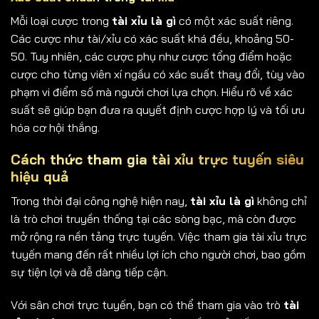
Mỗi loại cược trong
tài xỉu là gì
có một xác suất riêng.
Các cược như tài/xỉu có xác suất khá đều, khoảng 50-
50. Tuy nhiên, các cược phụ như cược tổng điểm hoặc
cược cho từng viên xí ngầu có xác suất thay đổi, tùy vào
phạm vi điểm số mà người chơi lựa chọn. Hiểu rõ về xác
suất sẽ giúp bạn đưa ra quyết định cược hợp lý và tối ưu
hóa cơ hội thắng.
Cách thức tham gia tài xỉu trực tuyến siêu
hiệu quả
Trong thời đại công nghệ hiện nay,
tài xỉu là gì
không chỉ
là trò chơi truyền thống tại các sòng bạc, mà còn được
mở rộng ra nền tảng trực tuyến. Việc tham gia tài xỉu trực
tuyến mang đến rất nhiều lợi ích cho người chơi, bao gồm
sự tiện lợi và dễ dàng tiếp cận.
Với sân chơi trực tuyến, bạn có thể tham gia vào trò
tài